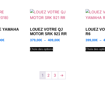
E YAMAHA
LOUEZ VOTRE QJ
LOUEZ V
MOTOR SRK 921 RR
R6
00
€
379,00
€
–
409,00
€
399,00
€
–
Choix des options
Choix des opti
1
2
3
→