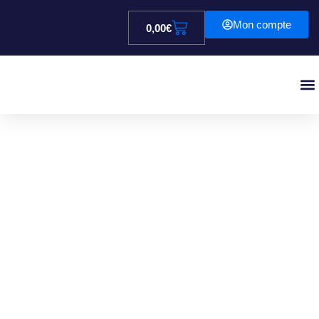
Mon compte
0,00
€
Réser