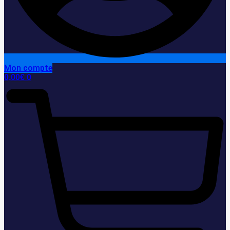
Mon compte
0,00
€
0